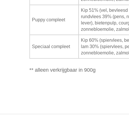
Kip 51% (vel, bevleesd 
rundvlees 39% (pens, ni
Puppy compleet
lever), bietenpulp, courg
zonnebloemolie, zalmol
Kip 60% (spiervlees, be
Speciaal compleet
lam 30% (spiervlees, pens
zonnebloemolie, zalmol
** alleen verkrijgbaar in 900g