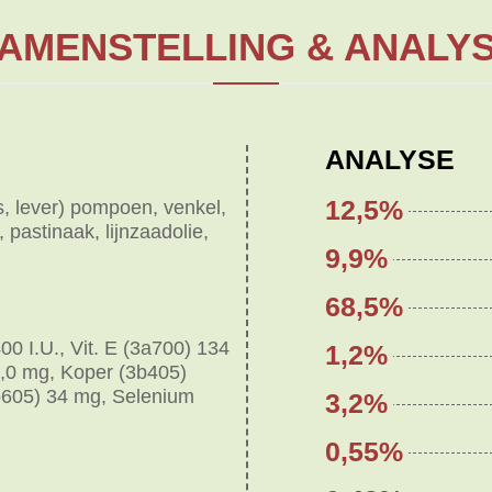
AMENSTELLING & ANALY
ANALYSE
12,5%
s, lever) pompoen, venkel,
, pastinaak, lijnzaadolie,
9,9%
68,5%
400 I.U., Vit. E (3a700) 134
1,2%
1,0 mg, Koper (3b405)
605) 34 mg, Selenium
3,2%
0,55%