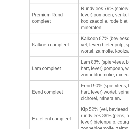
Rundvlees 79% (spiervle
Premium Rund
lever) pompoen, venkel,
compleet
koolzaadolie, rode biet,
mineralen.
Kalkoen 87% (bevleesd 
Kalkoen compleet
vel, lever) bietenpulp, 
wortel, zalmolie, koolz
Lam 83% (spiervlees, b
Lam compleet
hart, lever) pompoen, wor
zonnebloemolie, minera
Eend 90% (spiervlees, 
Eend compleet
hart, lever) wortel, spin
cichorei, mineralen.
Kip 52% (vel, bevleesd 
rundvlees 39% (pens, ni
Excellent compleet
lever) bietenpulp, courge
zonnebloemolie, zalmol