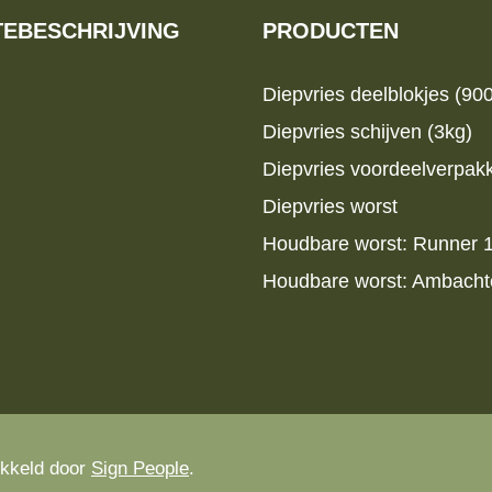
EBESCHRIJVING
PRODUCTEN
Diepvries deelblokjes (90
Diepvries schijven (3kg)
Diepvries voordeelverpak
Diepvries worst
Houdbare worst: Runner
Houdbare worst: Ambachte
ikkeld door
Sign People
.