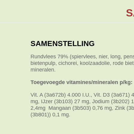
S
SAMENSTELLING
Rundvlees 79% (spiervlees, nier, long, pen
bietenpulp, cichorei, koolzaadolie, rode biet
mineralen.
Toegevoegde vitamines/mineralen p/kg:
Vit. A (3a672b) 4.000 I.U., Vit. D3 (3a671) 
mg, IJzer (3b103) 27 mg, Jodium (3b202) 
2,4mg Mangaan (3b503) 0,76 mg, Zink (3b
(3b801)) 0,1 mg.