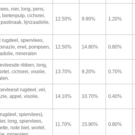
es, nier, long, pens,
 bietenpulp, cichorei,
12.50%
9.90%
1.20%
 pastinaak, lijnzaadolie,
rugdeel, spiervlees,
spinazie, erwt, pompoen,
12.50%
14.80%
0.80%
aadolie, mineralen
evleesde ribben, long,
tel, cichorei, visolie,
13.70%
9.20%
0.70%
len.
bevleesd rugdeel, vel,
azie, appel, visolie,
14.10%
10.70%
0.40%
rugdeel, spiervlees),
er, long, spiervlees,
11.70%
15.90%
0.80%
tte, rode biet, wortel,
ie, mineralen.