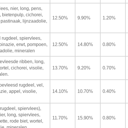
es, nier, long, pens,
 bietenpulp, cichorei,
12.50%
9.90%
1.20%
 pastinaak, lijnzaadolie,
rugdeel, spiervlees,
spinazie, erwt, pompoen,
12.50%
14.80%
0.80%
aadolie, mineralen
evleesde ribben, long,
tel, cichorei, visolie,
13.70%
9.20%
0.70%
len.
bevleesd rugdeel, vel,
azie, appel, visolie,
14.10%
10.70%
0.40%
rugdeel, spiervlees),
er, long, spiervlees,
11.70%
15.90%
0.80%
tte, rode biet, wortel,
ie, mineralen.