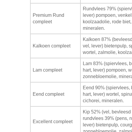
Rundvlees 79% (spiervle
Premium Rund
lever) pompoen, venkel,
compleet
koolzaadolie, rode biet,
mineralen.
Kalkoen 87% (bevleesd 
Kalkoen compleet
vel, lever) bietenpulp, 
wortel, zalmolie, koolz
Lam 83% (spiervlees, b
Lam compleet
hart, lever) pompoen, wor
zonnebloemolie, minera
Eend 90% (spiervlees, 
Eend compleet
hart, lever) wortel, spin
cichorei, mineralen.
Kip 52% (vel, bevleesd 
rundvlees 39% (pens, ni
Excellent compleet
lever) bietenpulp, courge
zonnebloemolie, zalmol