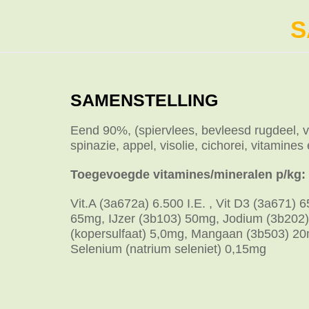
S
SAMENSTELLING
Eend 90%, (spiervlees, bevleesd rugdeel, vel
spinazie, appel, visolie, cichorei, vitamines
Toegevoegde vitamines/mineralen p/kg:
Vit.A (3a672a) 6.500 I.E. , Vit D3 (3a671) 6
65mg, IJzer (3b103) 50mg, Jodium (3b202
(kopersulfaat) 5,0mg, Mangaan (3b503) 20
Selenium (natrium seleniet) 0,15mg