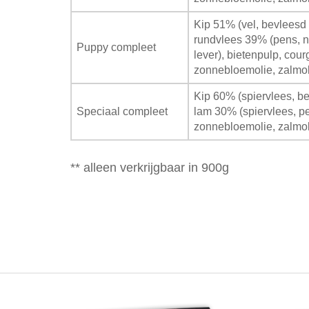
Kip 51% (vel, bevleesd 
rundvlees 39% (pens, ni
Puppy compleet
lever), bietenpulp, courg
zonnebloemolie, zalmol
Kip 60% (spiervlees, be
Speciaal compleet
lam 30% (spiervlees, pens
zonnebloemolie, zalmol
** alleen verkrijgbaar in 900g