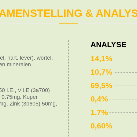
AMENSTELLING & ANALY
ANALYSE
14,1%
, hart, lever), wortel,
 en mineralen.
10,7%
69,5%
50 I.E., Vit.E (3a700)
) 0,75mg, Koper
0,4%
mg, Zink (3b605) 50mg,
1,7%
0,60%