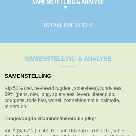
SAMENSTELLING & ANALYSE
TOTAAL OVERZICHT
SAMENSTELLING & ANALYSE
SAMENSTELLING
Kip 51% (vel, bevleesd rugdeel, spiervlees), rundvlees
39% (pens, nier, long, spiervlees, lever), bietenpulp,
courgette, rode biet, wortel, zonnebloemolie, zalmolie,
mineralen.
Toegevoegde vitamines/mineralen p/kg:
Vit. A (3a672a) 6.500 I.U., Vit. D3 (3a671) 650 I.U., Vit. E