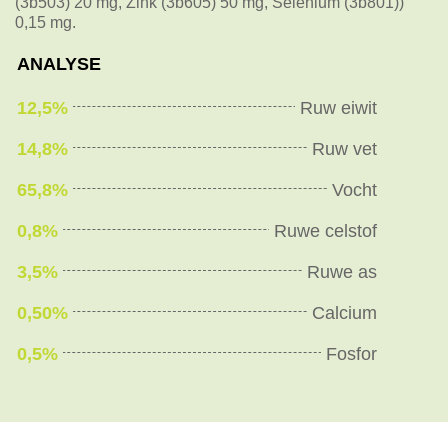
(3b503) 20 mg, Zink (3b605) 50 mg, Selenium (3b801))
0,15 mg.
ANALYSE
12,5%
Ruw eiwit
14,8%
Ruw vet
65,8%
Vocht
0,8%
Ruwe celstof
3,5%
Ruwe as
0,50%
Calcium
0,5%
Fosfor